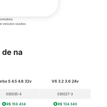
ormativa.
e veículos usados.
s de
na
rbo S 4.5 4.8 32v
V6 3.2 3.6 24v
035035-4
035027-3
R$ 159.434
R$ 134.340