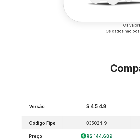
Os valor
Os dados não poss
Compa
S 4.5 4.8
Versão
Código Fipe
035024-9
Preço
R$ 144.609