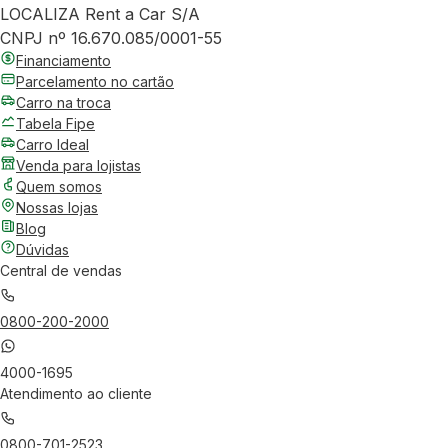
LOCALIZA Rent a Car S/A
CNPJ nº 16.670.085/0001-55
Financiamento
Parcelamento no cartão
Carro na troca
Tabela Fipe
Carro Ideal
Venda para lojistas
Quem somos
Nossas lojas
Blog
Dúvidas
Central de vendas
0800-200-2000
4000-1695
Atendimento ao cliente
0800-701-2523