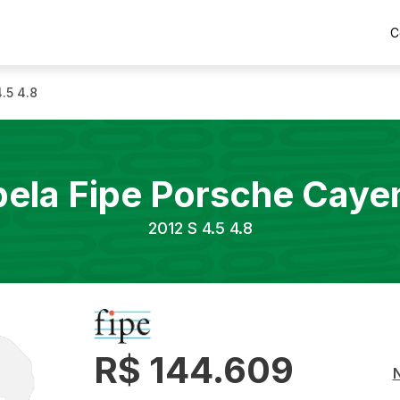
C
4.5 4.8
bela Fipe
Porsche
Caye
2012
S 4.5 4.8
R$ 144.609