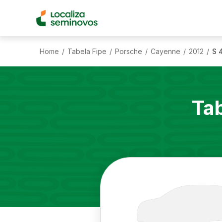
Home
Tabela Fipe
Porsche
Cayenne
2012
S 
/
/
/
/
/
Ta