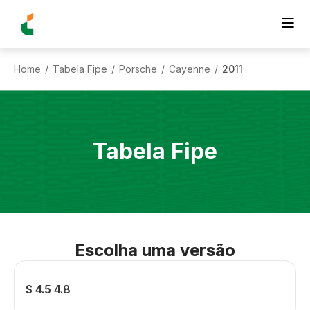
Home
Tabela Fipe
Porsche
Cayenne
2011
/
/
/
/
Tabela Fipe
Escolha uma versão
S 4.5 4.8