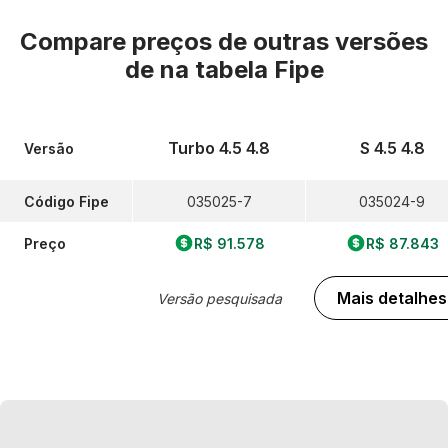
Compare preços de outras versões
de
na tabela Fipe
Turbo 4.5 4.8
S 4.5 4.8
Versão
Código Fipe
035025-7
035024-9
Preço
R$ 91.578
R$ 87.843
Mais detalhes
Versão pesquisada