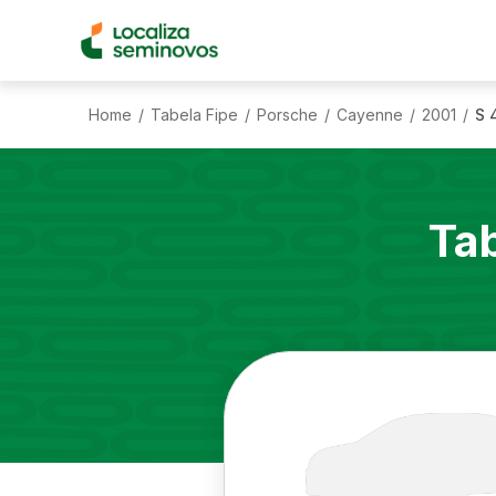
Home
Tabela Fipe
Porsche
Cayenne
2001
S 
/
/
/
/
/
Ta