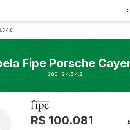
C
4.5 4.8
bela Fipe
Porsche
Caye
2001
S 4.5 4.8
R$ 100.081