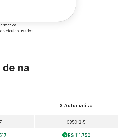
ormativa.
e veículos usados.
s de
na
S Automatico
7
035012-5
.517
R$ 111.750