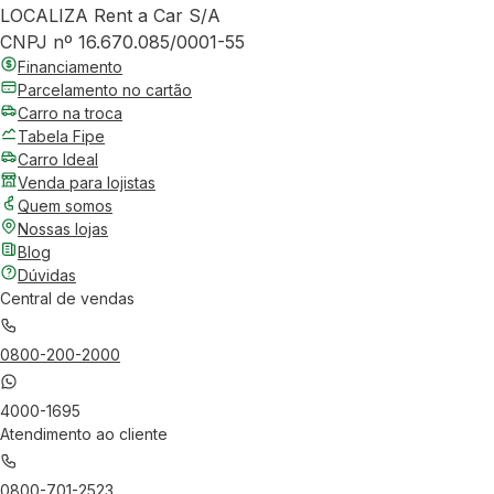
LOCALIZA Rent a Car S/A
CNPJ nº 16.670.085/0001-55
Financiamento
Parcelamento no cartão
Carro na troca
Tabela Fipe
Carro Ideal
Venda para lojistas
Quem somos
Nossas lojas
Blog
Dúvidas
Central de vendas
0800-200-2000
4000-1695
Atendimento ao cliente
0800-701-2523