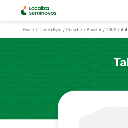
Home
Tabela Fipe
Porsche
Boxster
2002
Aut
/
/
/
/
/
Ta