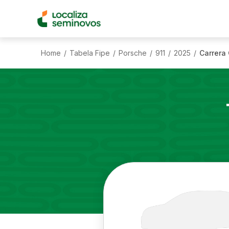
Home
Tabela Fipe
Porsche
911
2025
Carrera
/
/
/
/
/