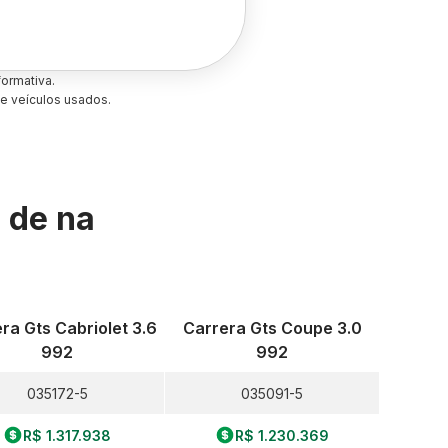
ormativa.
e veículos usados.
s de
na
ra Gts Cabriolet 3.6
Carrera Gts Coupe 3.0
992
992
035172-5
035091-5
R$ 1.317.938
R$ 1.230.369