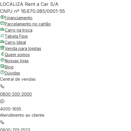
LOCALIZA Rent a Car S/A
CNPJ nº 16.670.085/0001-55
Financiamento
Parcelamento no cartão
Carro na troca
Tabela Fipe
Carro Ideal
Venda para lojistas
Quem somos
Nossas lojas
Blog
Dúvidas
Central de vendas
0800-200-2000
4000-1695
Atendimento ao cliente
0800-701-2523