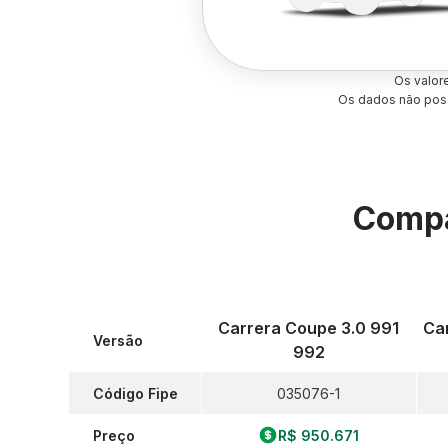
Os valor
Os dados não poss
Compa
Carrera Coupe 3.0 991
Car
Versão
992
Código Fipe
035076-1
Preço
R$ 950.671