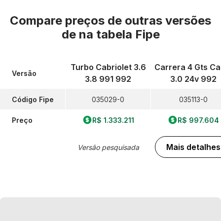
Compare preços de outras versões
de
na tabela Fipe
Turbo Cabriolet 3.6
Carrera 4 Gts Cab
Versão
3.8 991 992
3.0 24v 992
Código Fipe
035029-0
035113-0
Preço
R$ 1.333.211
R$ 997.604
Mais detalhes
Versão pesquisada