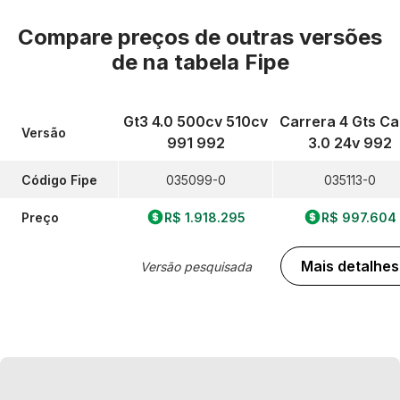
Compare preços de outras versões
de
na tabela Fipe
Gt3 4.0 500cv 510cv
Carrera 4 Gts Cab
Versão
991 992
3.0 24v 992
Código Fipe
035099-0
035113-0
Preço
R$ 1.918.295
R$ 997.604
Mais detalhes
Versão pesquisada