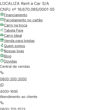
LOCALIZA Rent a Car S/A
CNPJ nº 16.670.085/0001-55
Financiamento
Parcelamento no cartão
Carro na troca
Tabela Fipe
Carro Ideal
Venda para lojistas
Quem somos
Nossas lojas
Blog
Dúvidas
Central de vendas
0800-200-2000
4000-1695
Atendimento ao cliente
0800-701-2523