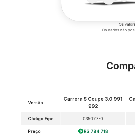
Os valor
Os dados não poss
Compa
Carrera S Coupe 3.0 991
Ca
Versão
992
Código Fipe
035077-0
Preço
R$ 784.718