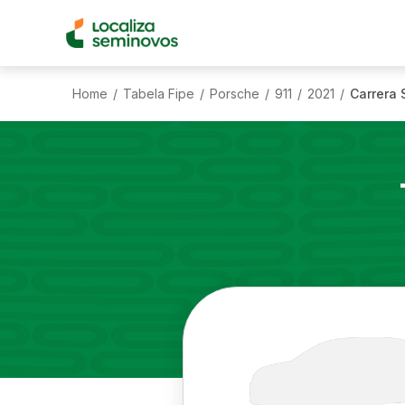
Home
Tabela Fipe
Porsche
911
2021
Carrera 
/
/
/
/
/