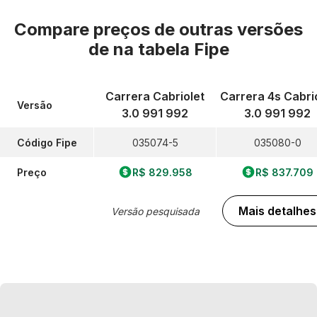
Compare preços de outras versões
de
na tabela Fipe
Carrera Cabriolet
Carrera 4s Cabri
Versão
3.0 991 992
3.0 991 992
Código Fipe
035074-5
035080-0
Preço
R$ 829.958
R$ 837.709
Mais detalhes
Versão pesquisada