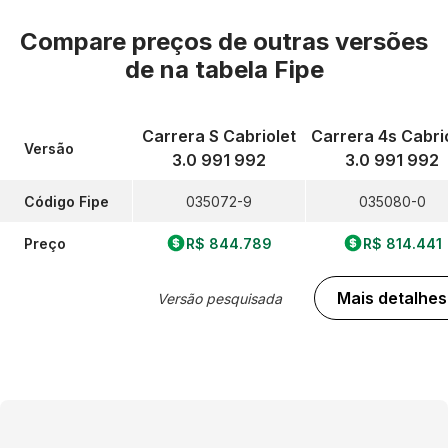
Compare preços de outras versões
de
na tabela Fipe
Carrera S Cabriolet
Carrera 4s Cabri
Versão
3.0 991 992
3.0 991 992
Código Fipe
035072-9
035080-0
Preço
R$ 844.789
R$ 814.441
Mais detalhes
Versão pesquisada