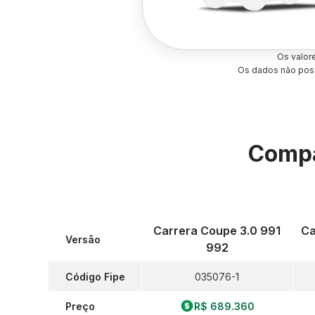
Os valor
Os dados não poss
Compa
Carrera Coupe 3.0 991
Ca
Versão
992
Código Fipe
035076-1
Preço
R$ 689.360