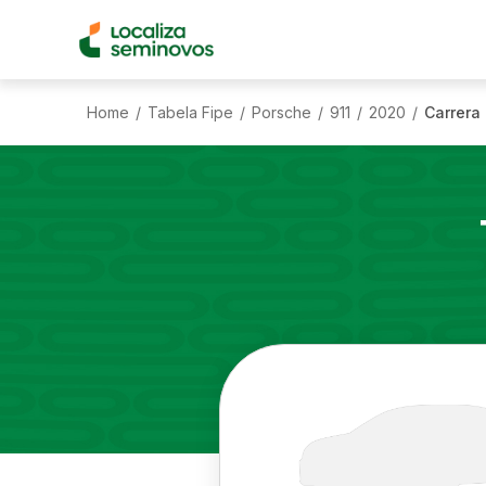
Home
Tabela Fipe
Porsche
911
2020
Carrera
/
/
/
/
/