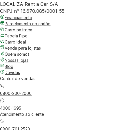
LOCALIZA Rent a Car S/A
CNPJ nº 16.670.085/0001-55
Financiamento
Parcelamento no cartão
Carro na troca
Tabela Fipe
Carro Ideal
Venda para lojistas
Quem somos
Nossas lojas
Blog
Dúvidas
Central de vendas
0800-200-2000
4000-1695
Atendimento ao cliente
0800-701-2523