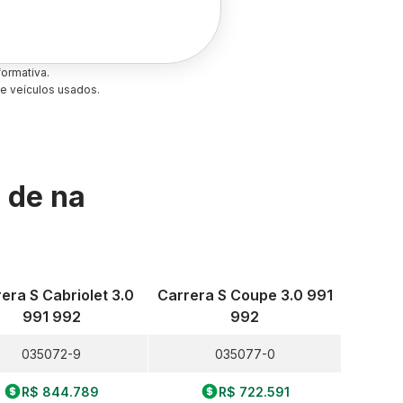
ormativa.
e veículos usados.
s de
na
era S Cabriolet 3.0
Carrera S Coupe 3.0 991
991 992
992
035072-9
035077-0
R$ 844.789
R$ 722.591