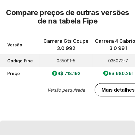
Compare preços de outras versões
de
na tabela Fipe
Carrera Gts Coupe
Carrera 4 Cabrio
Versão
3.0 992
3.0 991
Código Fipe
035091-5
035073-7
Preço
R$ 718.192
R$ 680.261
Mais detalhes
Versão pesquisada