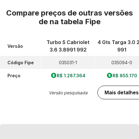
Compare preços de outras versões
de
na tabela Fipe
Turbo S Cabriolet
4 Gts Targa 3.0 
Versão
3.6 3.8991 992
991
Código Fipe
035031-1
035094-0
Preço
R$ 1.287.364
R$ 855.170
Mais detalhes
Versão pesquisada