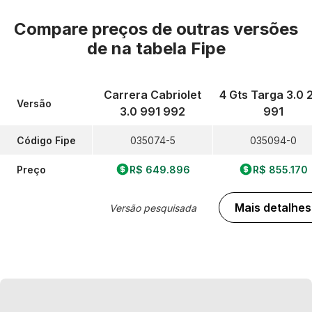
Compare preços de outras versões
de
na tabela Fipe
Carrera Cabriolet
4 Gts Targa 3.0 
Versão
3.0 991 992
991
Código Fipe
035074-5
035094-0
Preço
R$ 649.896
R$ 855.170
Mais detalhes
Versão pesquisada