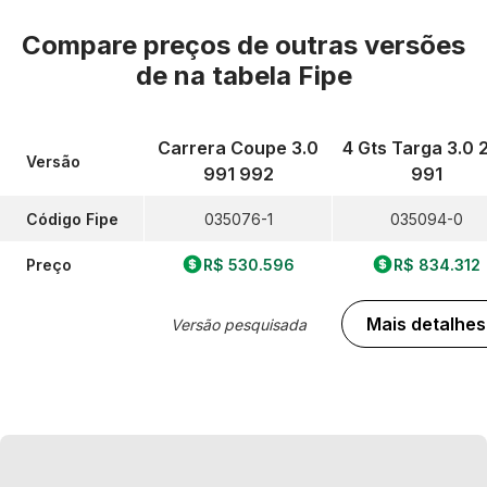
Compare preços de outras versões
de
na tabela Fipe
Carrera Coupe 3.0
4 Gts Targa 3.0 
Versão
991 992
991
Código Fipe
035076-1
035094-0
Preço
R$ 530.596
R$ 834.312
Mais detalhes
Versão pesquisada