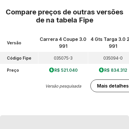
Compare preços de outras versões
de
na tabela Fipe
Carrera 4 Coupe 3.0
4 Gts Targa 3.0 
Versão
991
991
Código Fipe
035075-3
035094-0
Preço
R$ 521.040
R$ 834.312
Mais detalhes
Versão pesquisada