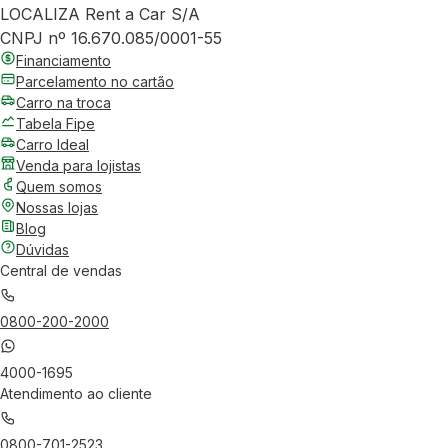
LOCALIZA Rent a Car S/A
CNPJ nº 16.670.085/0001-55
Financiamento
Parcelamento no cartão
Carro na troca
Tabela Fipe
Carro Ideal
Venda para lojistas
Quem somos
Nossas lojas
Blog
Dúvidas
Central de vendas
0800-200-2000
4000-1695
Atendimento ao cliente
0800-701-2523