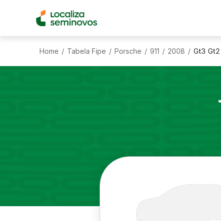
Home
Tabela Fipe
Porsche
911
2008
Gt3 Gt2
/
/
/
/
/