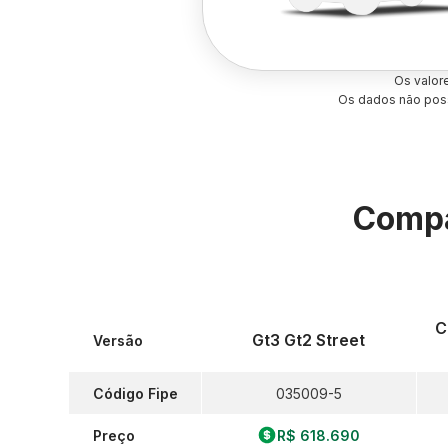
Os valor
Os dados não poss
Compa
C
Gt3 Gt2 Street
Versão
Código Fipe
035009-5
Preço
R$ 618.690