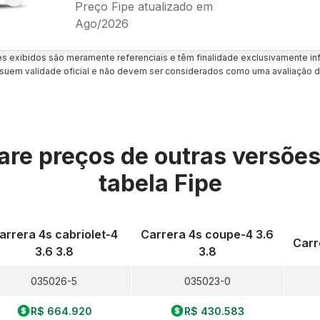
Preço Fipe atualizado em
Ago/2026
es exibidos são meramente referenciais e têm finalidade exclusivamente inf
uem validade oficial e não devem ser considerados como uma avaliação d
re preços de outras versõe
tabela Fipe
arrera 4s cabriolet-4
Carrera 4s coupe-4 3.6
Carr
3.6 3.8
3.8
035026-5
035023-0
R$ 664.920
R$ 430.583