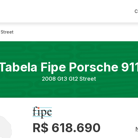
C
 Street
Tabela Fipe
Porsche
91
2008
Gt3 Gt2 Street
R$ 618.690