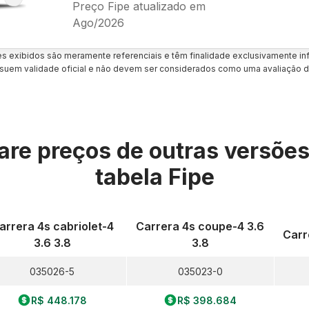
Preço Fipe atualizado em
Ago/2026
es exibidos são meramente referenciais e têm finalidade exclusivamente inf
uem validade oficial e não devem ser considerados como uma avaliação d
re preços de outras versõe
tabela Fipe
arrera 4s cabriolet-4
Carrera 4s coupe-4 3.6
Carr
3.6 3.8
3.8
035026-5
035023-0
R$ 448.178
R$ 398.684