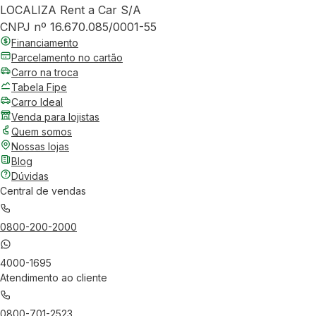
LOCALIZA Rent a Car S/A
CNPJ nº 16.670.085/0001-55
Financiamento
Parcelamento no cartão
Carro na troca
Tabela Fipe
Carro Ideal
Venda para lojistas
Quem somos
Nossas lojas
Blog
Dúvidas
Central de vendas
0800-200-2000
4000-1695
Atendimento ao cliente
0800-701-2523