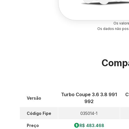
Os valor
Os dados não poss
Compa
Turbo Coupe 3.6 3.8 991
C
Versão
992
Código Fipe
035014-1
Preço
R$ 483.468