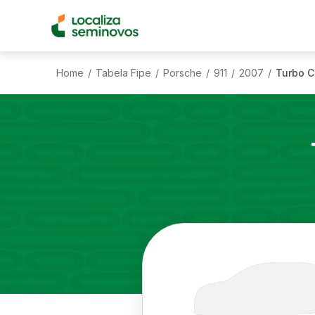
Home
Tabela Fipe
Porsche
911
2007
Turbo C
/
/
/
/
/