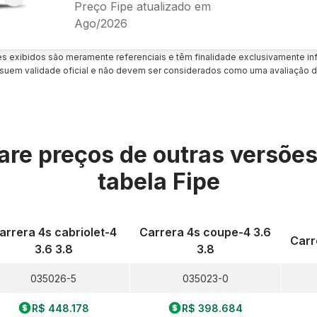
Preço Fipe atualizado em
Ago/2026
es exibidos são meramente referenciais e têm finalidade exclusivamente inf
uem validade oficial e não devem ser considerados como uma avaliação d
re preços de outras versõe
tabela Fipe
arrera 4s cabriolet-4
Carrera 4s coupe-4 3.6
Carr
3.6 3.8
3.8
035026-5
035023-0
R$ 448.178
R$ 398.684