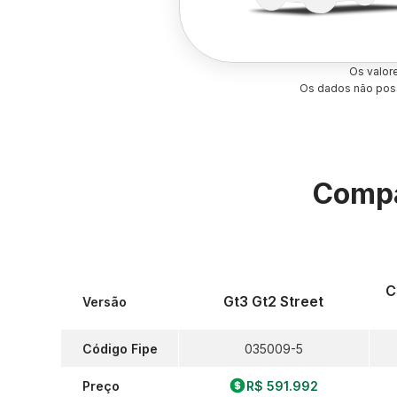
Os valor
Os dados não poss
Compa
C
Gt3 Gt2 Street
Versão
Código Fipe
035009-5
Preço
R$ 591.992