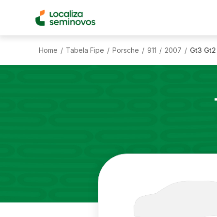
Home
Tabela Fipe
Porsche
911
2007
Gt3 Gt2
/
/
/
/
/