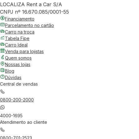
LOCALIZA Rent a Car S/A
CNPJ nº 16.670.085/0001-55
Financiamento
Parcelamento no cartão
Carro na troca
Tabela Fipe
Carro Ideal
Venda para lojistas
Quem somos
Nossas lojas
Blog
Dúvidas
Central de vendas
0800-200-2000
4000-1695
Atendimento ao cliente
0800-701-2523