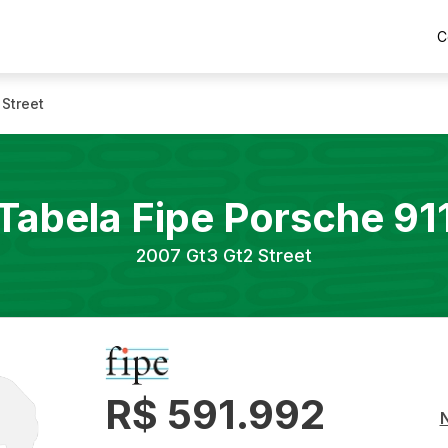
C
 Street
Tabela Fipe
Porsche
91
2007
Gt3 Gt2 Street
R$ 591.992