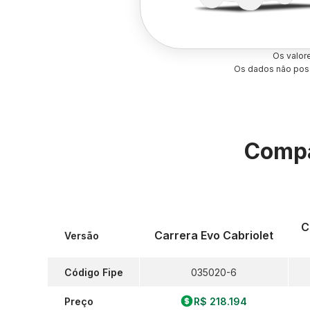
Os valor
Os dados não poss
Compa
C
Carrera Evo Cabriolet
Versão
Código Fipe
035020-6
Preço
R$ 218.194