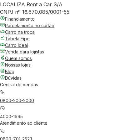
LOCALIZA Rent a Car S/A
CNPJ nº 16.670.085/0001-55
Financiamento
Parcelamento no cartão
Carro na troca
Tabela Fipe
Carro Ideal
Venda para lojistas
Quem somos
Nossas lojas
Blog
Dúvidas
Central de vendas
0800-200-2000
4000-1695
Atendimento ao cliente
0800-701-2523