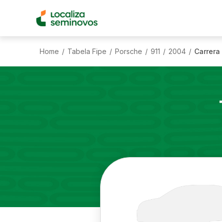
Home
Tabela Fipe
Porsche
911
2004
Carrera
/
/
/
/
/