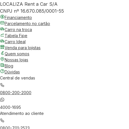
LOCALIZA Rent a Car S/A
CNPJ nº 16.670.085/0001-55
Financiamento
Parcelamento no cartão
Carro na troca
Tabela Fipe
Carro Ideal
Venda para lojistas
Quem somos
Nossas lojas
Blog
Dúvidas
Central de vendas
0800-200-2000
4000-1695
Atendimento ao cliente
0800-701-2523