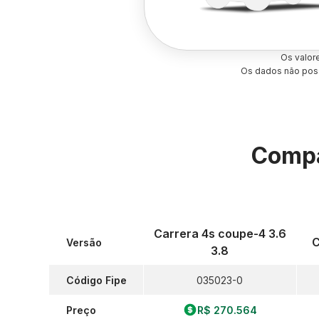
Os valor
Os dados não poss
Compa
Carrera 4s coupe-4 3.6
C
Versão
3.8
Código Fipe
035023-0
Preço
R$ 270.564