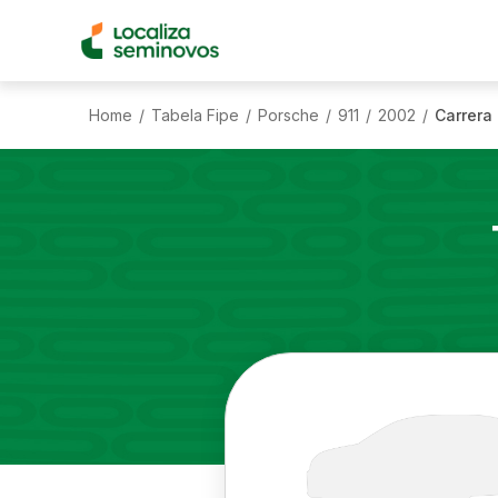
Home
Tabela Fipe
Porsche
911
2002
Carrera
/
/
/
/
/