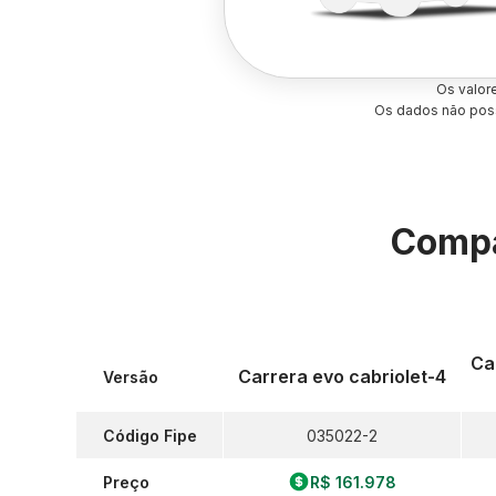
Os valor
Os dados não poss
Compa
Ca
Carrera evo cabriolet-4
Versão
Código Fipe
035022-2
Preço
R$ 161.978