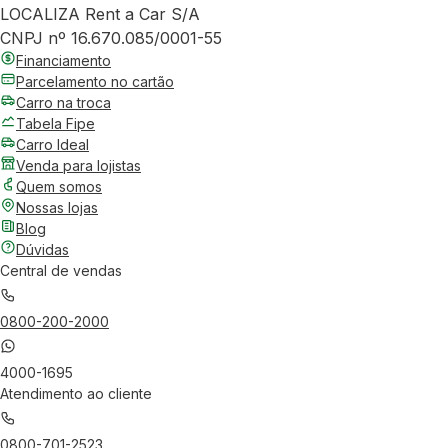
LOCALIZA Rent a Car S/A
CNPJ nº 16.670.085/0001-55
Financiamento
Parcelamento no cartão
Carro na troca
Tabela Fipe
Carro Ideal
Venda para lojistas
Quem somos
Nossas lojas
Blog
Dúvidas
Central de vendas
0800-200-2000
4000-1695
Atendimento ao cliente
0800-701-2523