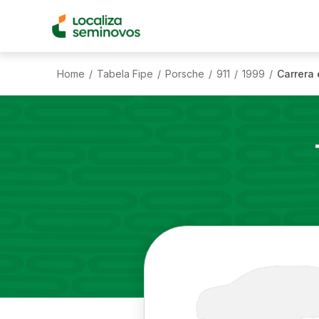
Home
Tabela Fipe
Porsche
911
1999
Carrera 
/
/
/
/
/