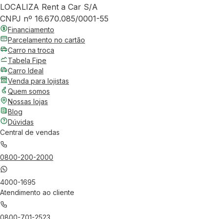
LOCALIZA Rent a Car S/A
CNPJ nº 16.670.085/0001-55
Financiamento
Parcelamento no cartão
Carro na troca
Tabela Fipe
Carro Ideal
Venda para lojistas
Quem somos
Nossas lojas
Blog
Dúvidas
Central de vendas
0800-200-2000
4000-1695
Atendimento ao cliente
0800-701-2523