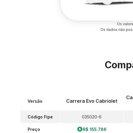
Os valor
Os dados não poss
Compa
Ca
Carrera Evo Cabriolet
Versão
Código Fipe
035020-6
Preço
R$ 155.786