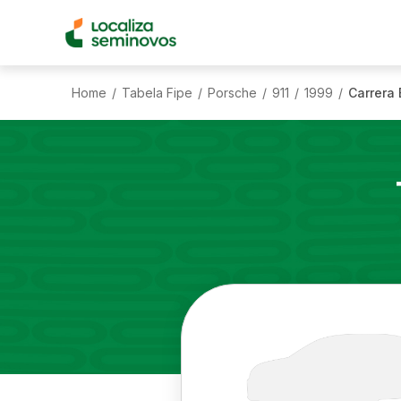
Home
Tabela Fipe
Porsche
911
1999
Carrera 
/
/
/
/
/