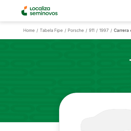
Home
Tabela Fipe
Porsche
911
1997
Carrera 
/
/
/
/
/