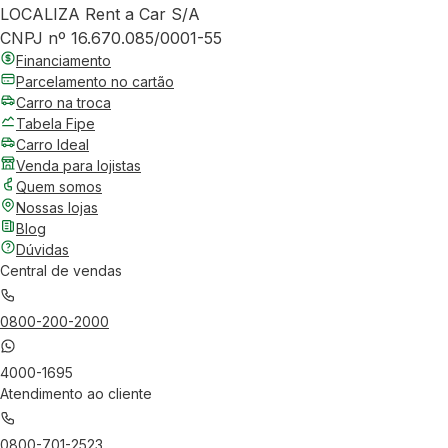
LOCALIZA Rent a Car S/A
CNPJ nº 16.670.085/0001-55
Financiamento
Parcelamento no cartão
Carro na troca
Tabela Fipe
Carro Ideal
Venda para lojistas
Quem somos
Nossas lojas
Blog
Dúvidas
Central de vendas
0800-200-2000
4000-1695
Atendimento ao cliente
0800-701-2523