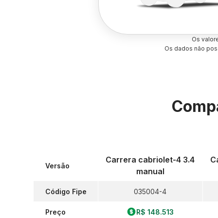
Os valor
Os dados não poss
Compa
Carrera cabriolet-4 3.4
C
Versão
manual
Código Fipe
035004-4
Preço
R$ 148.513