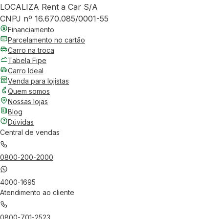
LOCALIZA Rent a Car S/A
CNPJ nº 16.670.085/0001-55
Financiamento
Parcelamento no cartão
Carro na troca
Tabela Fipe
Carro Ideal
Venda para lojistas
Quem somos
Nossas lojas
Blog
Dúvidas
Central de vendas
0800-200-2000
4000-1695
Atendimento ao cliente
0800-701-2523