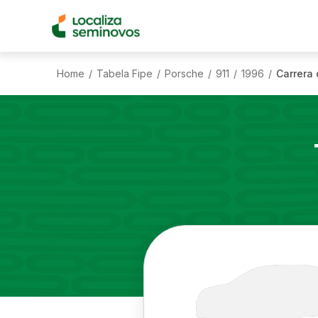
Home
Tabela Fipe
Porsche
911
1996
Carrera 
/
/
/
/
/