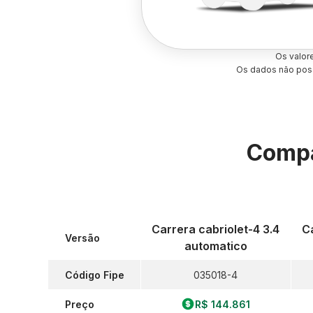
Os valor
Os dados não poss
Compa
Carrera cabriolet-4 3.4
C
Versão
automatico
Código Fipe
035018-4
Preço
R$ 144.861