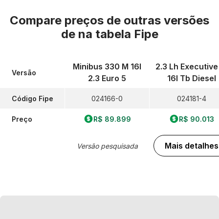
Compare preços de outras versões
de
na tabela Fipe
Minibus 330 M 16l
2.3 Lh Executive
Versão
2.3 Euro 5
16l Tb Diesel
Código Fipe
024166-0
024181-4
Preço
R$ 89.899
R$ 90.013
Mais detalhes
Versão pesquisada