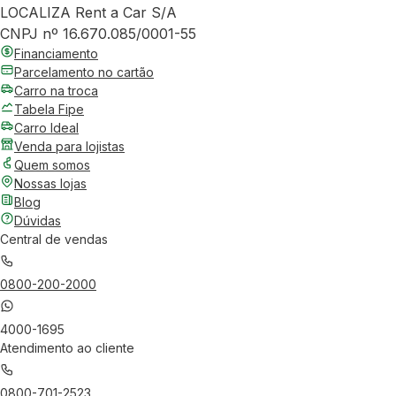
LOCALIZA Rent a Car S/A
CNPJ nº 16.670.085/0001-55
Financiamento
Parcelamento no cartão
Carro na troca
Tabela Fipe
Carro Ideal
Venda para lojistas
Quem somos
Nossas lojas
Blog
Dúvidas
Central de vendas
0800-200-2000
4000-1695
Atendimento ao cliente
0800-701-2523