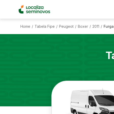
Home
Tabela Fipe
Peugeot
Boxer
2011
Furga
/
/
/
/
/
T