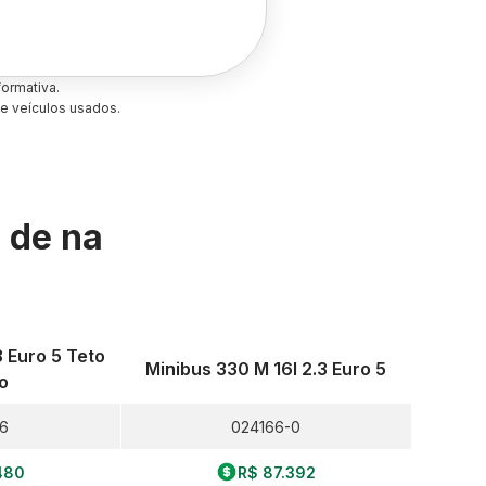
ormativa.
e veículos usados.
s de
na
 Euro 5 Teto
Minibus 330 M 16l 2.3 Euro 5
o
-6
024166-0
480
R$ 87.392