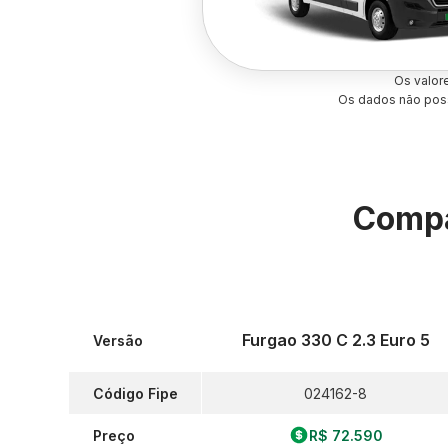
Os valor
Os dados não poss
Compa
Furgao 330 C 2.3 Euro 5
Versão
Código Fipe
024162-8
Preço
R$ 72.590