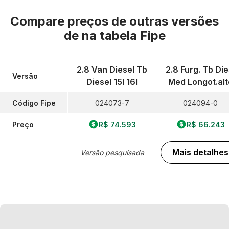
Compare preços de outras versões
de
na tabela Fipe
2.8 Van Diesel Tb
2.8 Furg. Tb Die
Versão
Diesel 15l 16l
Med Longot.alt
Código Fipe
024073-7
024094-0
Preço
R$ 74.593
R$ 66.243
Mais detalhes
Versão pesquisada