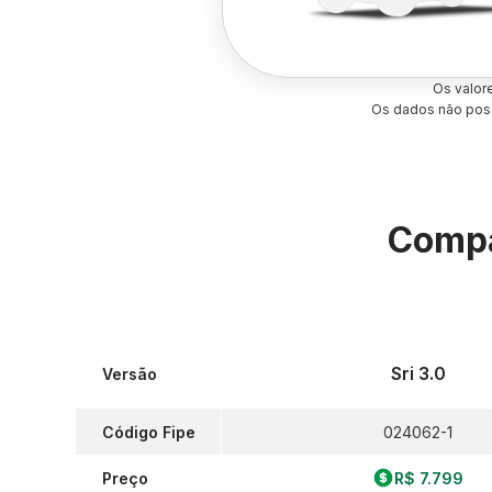
Os valor
Os dados não poss
Compa
Sri 3.0
Versão
Código Fipe
024062-1
Preço
R$ 7.799