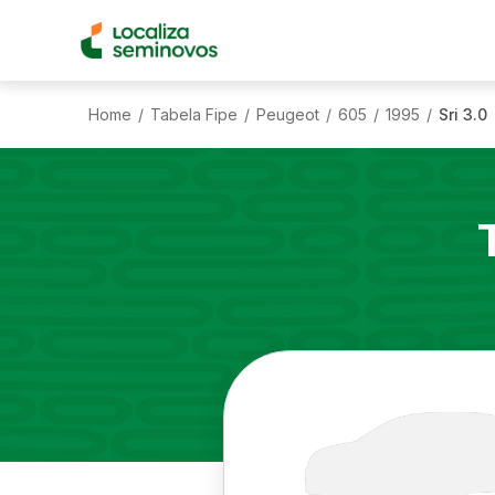
Home
Tabela Fipe
Peugeot
605
1995
Sri 3.0
/
/
/
/
/