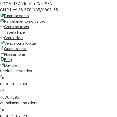
LOCALIZA Rent a Car S/A
CNPJ nº 16.670.085/0001-55
Financiamento
Parcelamento no cartão
Carro na troca
Tabela Fipe
Carro Ideal
Venda para lojistas
Quem somos
Nossas lojas
Blog
Dúvidas
Central de vendas
0800-200-2000
4000-1695
Atendimento ao cliente
0800-701-2523