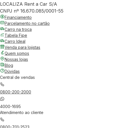
LOCALIZA Rent a Car S/A
CNPJ nº 16.670.085/0001-55
Financiamento
Parcelamento no cartão
Carro na troca
Tabela Fipe
Carro Ideal
Venda para lojistas
Quem somos
Nossas lojas
Blog
Dúvidas
Central de vendas
0800-200-2000
4000-1695
Atendimento ao cliente
0800-701-2523