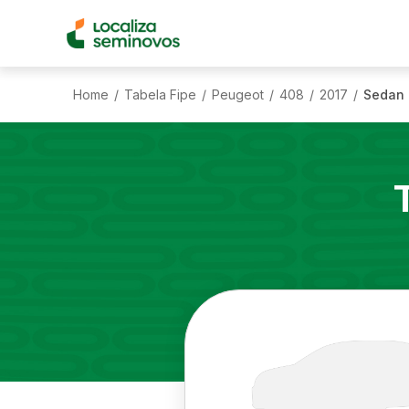
Home
Tabela Fipe
Peugeot
408
2017
Sedan 
/
/
/
/
/