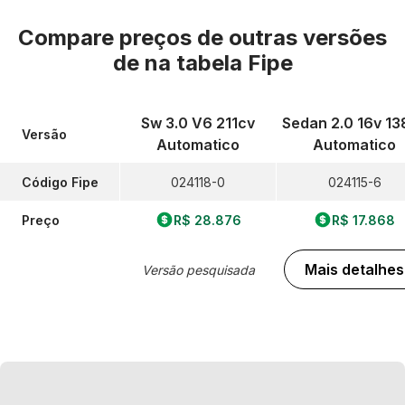
Compare preços de outras versões
de
na tabela Fipe
Sw 3.0 V6 211cv
Sedan 2.0 16v 13
Versão
Automatico
Automatico
Código Fipe
024118-0
024115-6
Preço
R$ 28.876
R$ 17.868
Mais detalhes
Versão pesquisada