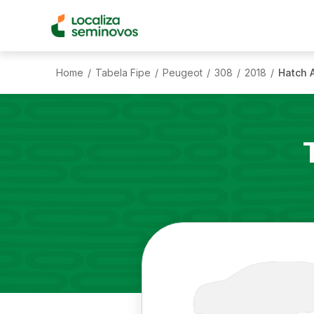
Home
Tabela Fipe
Peugeot
308
2018
Hatch A
/
/
/
/
/