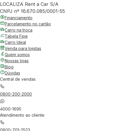
LOCALIZA Rent a Car S/A
CNPJ nº 16.670.085/0001-55
Financiamento
Parcelamento no cartão
Carro na troca
Tabela Fipe
Carro Ideal
Venda para lojistas
Quem somos
Nossas lojas
Blog
Dúvidas
Central de vendas
0800-200-2000
4000-1695
Atendimento ao cliente
0800-701-2523