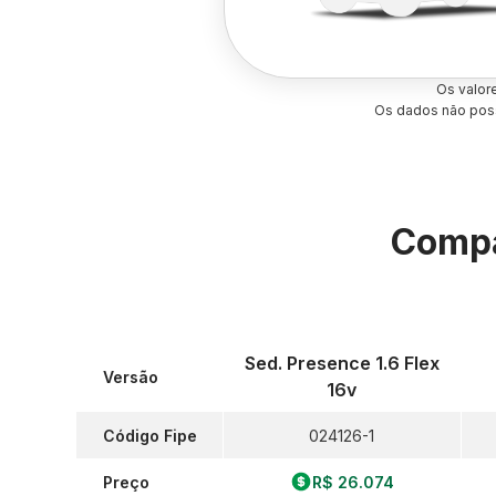
Os valor
Os dados não poss
Compa
Sed. Presence 1.6 Flex
Versão
16v
Código Fipe
024126-1
Preço
R$ 26.074