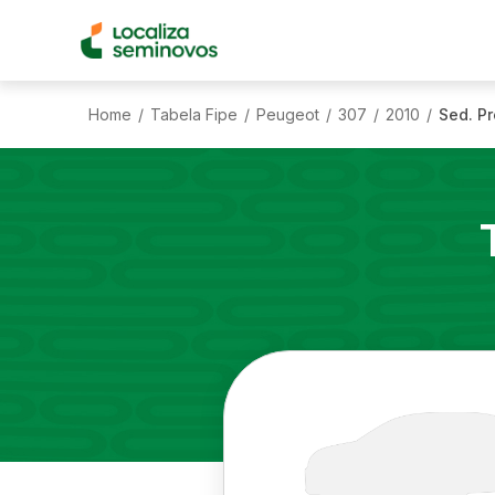
Home
Tabela Fipe
Peugeot
307
2010
Sed. Pr
/
/
/
/
/