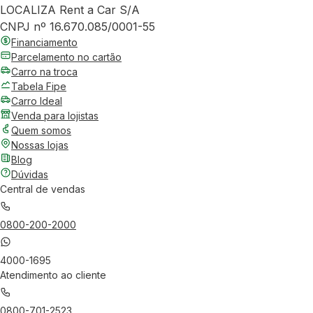
LOCALIZA Rent a Car S/A
CNPJ nº 16.670.085/0001-55
Financiamento
Parcelamento no cartão
Carro na troca
Tabela Fipe
Carro Ideal
Venda para lojistas
Quem somos
Nossas lojas
Blog
Dúvidas
Central de vendas
0800-200-2000
4000-1695
Atendimento ao cliente
0800-701-2523