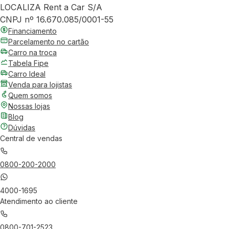
LOCALIZA Rent a Car S/A
CNPJ nº 16.670.085/0001-55
Financiamento
Parcelamento no cartão
Carro na troca
Tabela Fipe
Carro Ideal
Venda para lojistas
Quem somos
Nossas lojas
Blog
Dúvidas
Central de vendas
0800-200-2000
4000-1695
Atendimento ao cliente
0800-701-2523