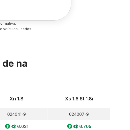
ormativa.
e veículos usados.
s de
na
Xn 1.8
Xs 1.6 St 1.8i
024041-9
024007-9
R$ 6.031
R$ 6.705