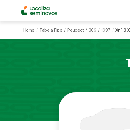
Home
Tabela Fipe
Peugeot
306
1997
Xr 1.8 
/
/
/
/
/