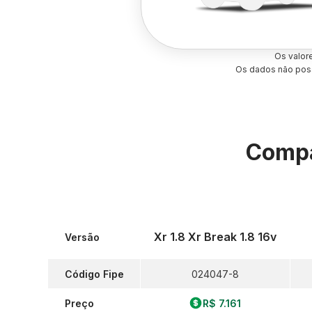
Os valor
Os dados não poss
Compa
Xr 1.8 Xr Break 1.8 16v
Versão
Código Fipe
024047-8
Preço
R$ 7.161