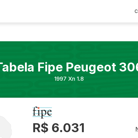
C
Tabela Fipe
Peugeot
30
1997
Xn 1.8
R$ 6.031