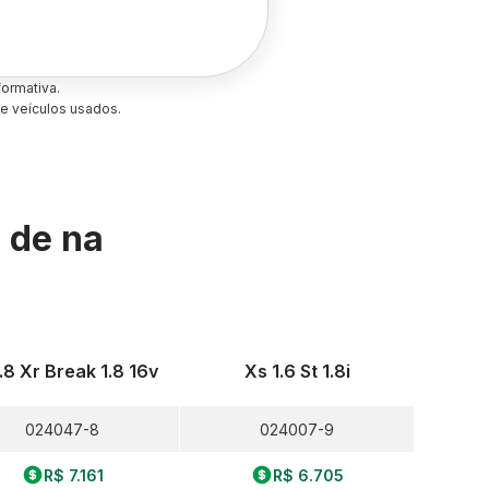
ormativa.
e veículos usados.
s de
na
.8 Xr Break 1.8 16v
Xs 1.6 St 1.8i
024047-8
024007-9
R$ 7.161
R$ 6.705