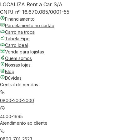
LOCALIZA Rent a Car S/A
CNPJ nº 16.670.085/0001-55
Financiamento
Parcelamento no cartão
Carro na troca
Tabela Fipe
Carro Ideal
Venda para lojistas
Quem somos
Nossas lojas
Blog
Dúvidas
Central de vendas
0800-200-2000
4000-1695
Atendimento ao cliente
0800-701-2523