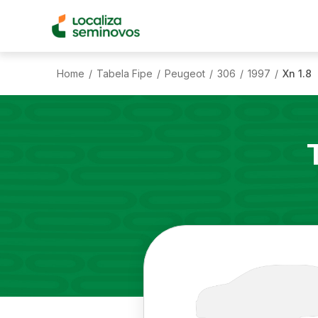
Home
Tabela Fipe
Peugeot
306
1997
Xn 1.8
/
/
/
/
/