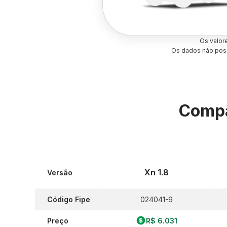
Os valor
Os dados não poss
Compa
Xn 1.8
Versão
Código Fipe
024041-9
Preço
R$ 6.031