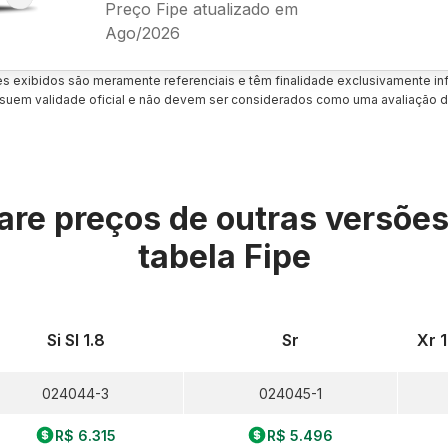
Preço Fipe atualizado em
Ago/2026
es exibidos são meramente referenciais e têm finalidade exclusivamente inf
uem validade oficial e não devem ser considerados como uma avaliação d
re preços de outras versõe
tabela Fipe
Si Sl 1.8
Sr
Xr 1
024044-3
024045-1
R$ 6.315
R$ 5.496