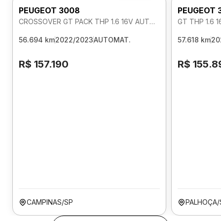
PEUGEOT 3008
PEUGEOT 
CROSSOVER GT PACK THP 1.6 16V AUTOMATICO
GT THP 1.6 
56.694 km
2022/2023
AUTOMAT.
57.618 km
20
R$ 157.190
R$ 155.8
CAMPINAS/SP
PALHOÇA/