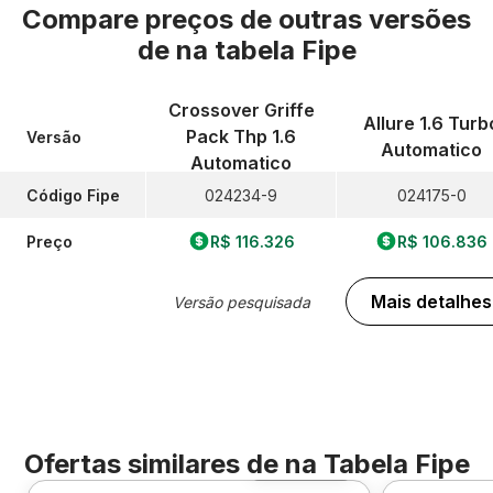
Compare preços de outras versões
de
na tabela Fipe
Crossover Griffe
Allure 1.6 Turb
Pack Thp 1.6
Versão
Automatico
Automatico
Código Fipe
024234-9
024175-0
Preço
R$ 116.326
R$ 106.836
Mais detalhes
Versão pesquisada
Ofertas similares de
na Tabela Fipe
Foto 360º