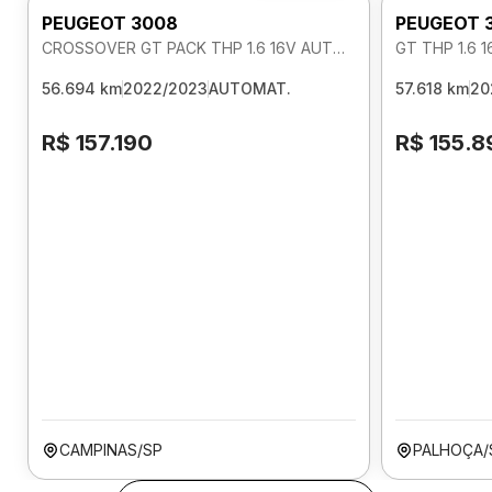
PEUGEOT 3008
PEUGEOT 
CROSSOVER GT PACK THP 1.6 16V AUTOMATICO
GT THP 1.6 
56.694 km
2022/2023
AUTOMAT.
57.618 km
20
R$ 157.190
R$ 155.8
CAMPINAS/SP
PALHOÇA/