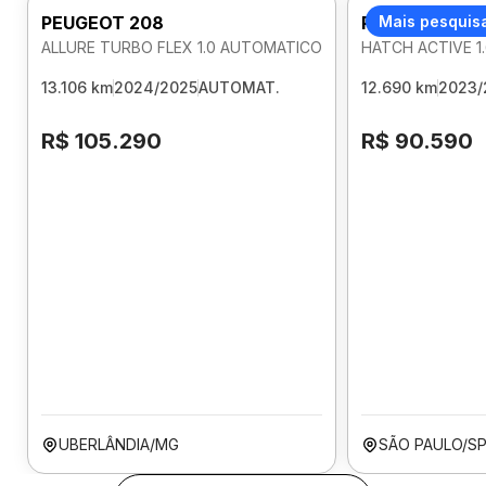
PEUGEOT 208
PEUGEOT 208
Mais pesquis
ALLURE TURBO FLEX 1.0 AUTOMATICO
HATCH ACTIVE 1
13.106 km
2024/2025
AUTOMAT.
12.690 km
2023/
R$ 105.290
R$ 90.590
UBERLÂNDIA/MG
SÃO PAULO/S