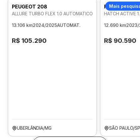
PEUGEOT 208
PEUGEOT 208
Mais pesquis
ALLURE TURBO FLEX 1.0 AUTOMATICO
HATCH ACTIVE 1
13.106 km
2024/2025
AUTOMAT.
12.690 km
2023/
R$ 105.290
R$ 90.590
UBERLÂNDIA/MG
SÃO PAULO/S