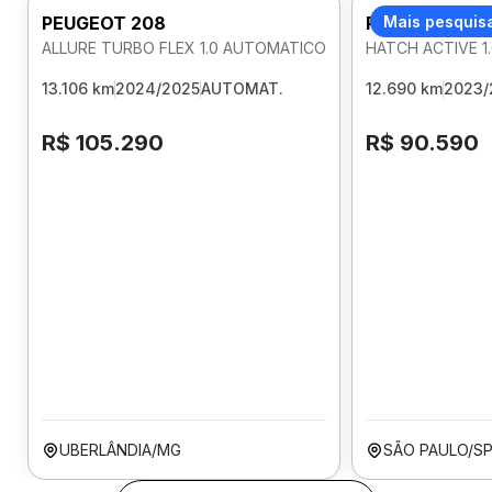
PEUGEOT 208
PEUGEOT 208
Mais pesquis
ALLURE TURBO FLEX 1.0 AUTOMATICO
HATCH ACTIVE 1
13.106 km
2024/2025
AUTOMAT.
12.690 km
2023/
R$ 105.290
R$ 90.590
UBERLÂNDIA/MG
SÃO PAULO/S