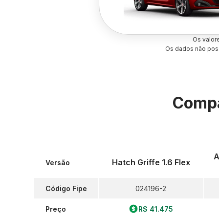
Os valor
Os dados não poss
Compa
A
Hatch Griffe 1.6 Flex
Versão
Código Fipe
024196-2
Preço
R$ 41.475