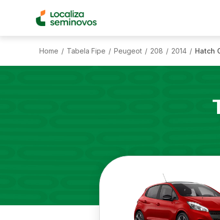
Home
Tabela Fipe
Peugeot
208
2014
Hatch G
/
/
/
/
/