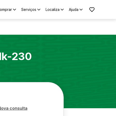
omprar
Serviços
Localiza
Ajuda
lk-230
Nova consulta