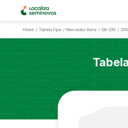
Home
Tabela Fipe
Mercedes Benz
Slk-230
200
/
/
/
/
Tabel