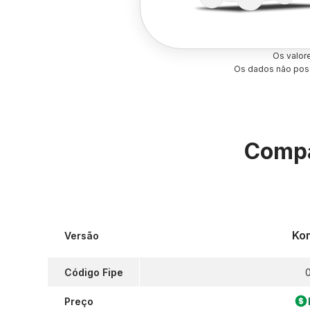
Os valor
Os dados não poss
Compa
Ko
Versão
Código Fipe
0
Preço