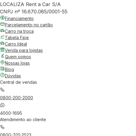
LOCALIZA Rent a Car S/A
CNPJ nº 16.670.085/0001-55
Financiamento
Parcelamento no cartão
Carro na troca
Tabela Fipe
Carro Ideal
Venda para lojistas
Quem somos
Nossas lojas
Blog
Dúvidas
Central de vendas
0800-200-2000
4000-1695
Atendimento ao cliente
0800-701-2523