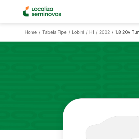
Home
Tabela Fipe
Lobini
H1
2002
1.8 20v Tu
/
/
/
/
/