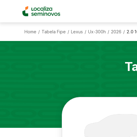
Home
Tabela Fipe
Lexus
Ux-300h
2026
2.0 
/
/
/
/
/
T