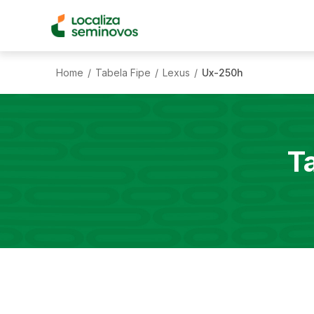
Home
Tabela Fipe
Lexus
Ux-250h
/
/
/
T