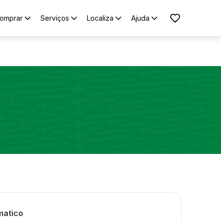
omprar
Serviços
Localiza
Ajuda
matico