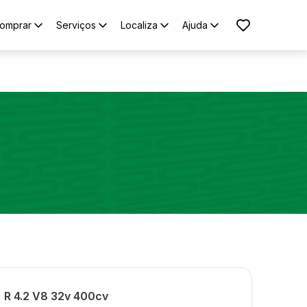
omprar
Serviços
Localiza
Ajuda
R 4.2 V8 32v 400cv