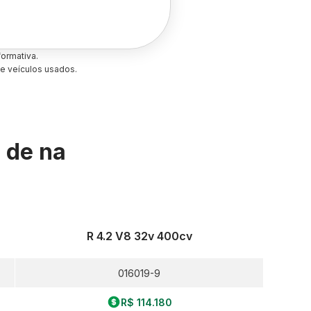
ormativa.
e veículos usados.
s de
na
R 4.2 V8 32v 400cv
016019-9
R$ 114.180