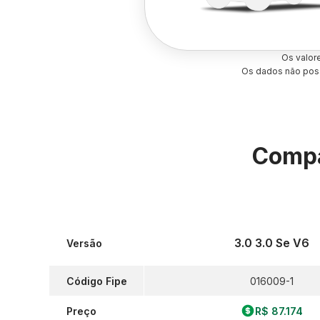
Os valor
Os dados não poss
Compa
3.0 3.0 Se V6
Versão
Código Fipe
016009-1
Preço
R$ 87.174