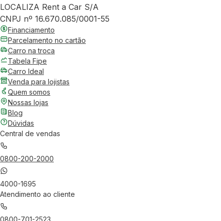
LOCALIZA Rent a Car S/A
CNPJ nº 16.670.085/0001-55
Financiamento
Parcelamento no cartão
Carro na troca
Tabela Fipe
Carro Ideal
Venda para lojistas
Quem somos
Nossas lojas
Blog
Dúvidas
Central de vendas
0800-200-2000
4000-1695
Atendimento ao cliente
0800-701-2523