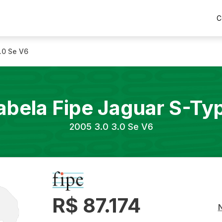
C
.0 Se V6
abela Fipe
Jaguar
S-Ty
2005
3.0 3.0 Se V6
R$ 87.174