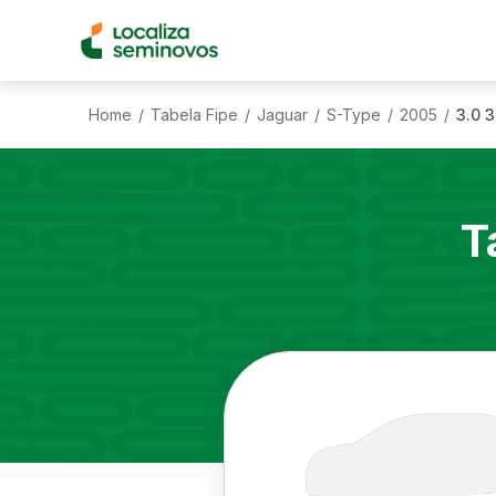
Home
Tabela Fipe
Jaguar
S-Type
2005
3.0 3
/
/
/
/
/
T